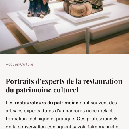
Accueil
›
Culture
CULTURE
Portraits d’experts de la restauration
Découvrez les mains expertes
du patrimoine culturel
qui redonnent vie à notre
patrimoine culturel
Les
restaurateurs du patrimoine
sont souvent des
artisans experts dotés d’un parcours riche mêlant
Noham
•
10 mai 2025
•
4 min de lecture
formation technique et pratique. Ces professionnels
de la conservation conjuguent savoir-faire manuel et