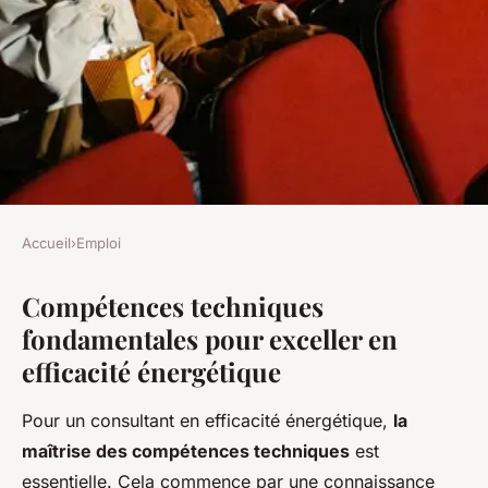
Accueil
›
Emploi
EMPLOI
Compétences techniques
Les Secrets du Triomphe :
fondamentales pour exceller en
Maîtriser les Compétences
efficacité énergétique
Clés pour Exceller comme
Consultant en Efficacité
Pour un consultant en efficacité énergétique,
la
Énergétique
maîtrise des compétences techniques
est
essentielle. Cela commence par une connaissance