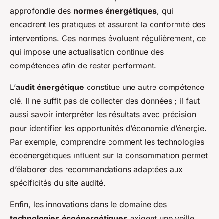
Noham
•
10 mai 2025
•
10 min de lecture
approfondie des
normes énergétiques
, qui
encadrent les pratiques et assurent la conformité des
interventions. Ces normes évoluent régulièrement, ce
qui impose une actualisation continue des
compétences afin de rester performant.
L’
audit énergétique
constitue une autre compétence
clé. Il ne suffit pas de collecter des données ; il faut
aussi savoir interpréter les résultats avec précision
pour identifier les opportunités d’économie d’énergie.
Par exemple, comprendre comment les technologies
écoénergétiques influent sur la consommation permet
d’élaborer des recommandations adaptées aux
spécificités du site audité.
Enfin, les innovations dans le domaine des
technologies écoénergétiques
exigent une veille